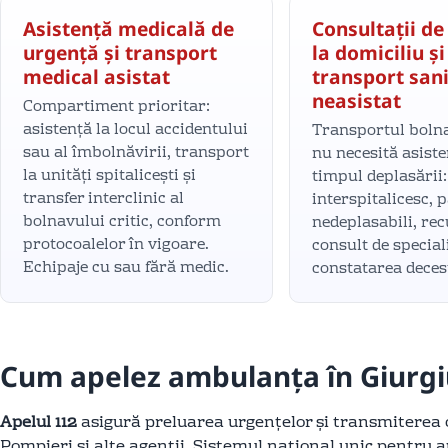
Asistență medicală de
Consultații de
urgență și transport
la domiciliu și
medical asistat
transport san
neasistat
Compartiment prioritar:
asistență la locul accidentului
Transportul bolna
sau al îmbolnăvirii, transport
nu necesită asist
la unități spitalicești și
timpul deplasării:
transfer interclinic al
interspitalicesc, 
bolnavului critic, conform
nedeplasabili, re
protocoalelor în vigoare.
consult de special
Echipaje cu sau fără medic.
constatarea decesu
Cum apelez ambulanța în Giurgi
Apelul 112
asigură preluarea urgențelor și transmiterea
Pompieri și alte agenții. Sistemul național unic pentru