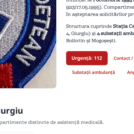
înființat la
1 octombrie 1995
923/17.05.1995). Compartime
în așteptarea solicitărilor p
Structura cuprinde
Stația C
4, Giurgiu) și
4 substații am
Bolintin și Mogoșești.
Urgență: 112
Contact /
Substații ambulanță
Ang
iurgiu
artimente distincte de asistență medicală.