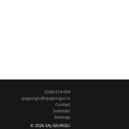
0246/214.054
sjagiurgiu@sjagiurgiu.ro
Contact
Substații
Sitemap
© 2026 SAJ GIURGIU