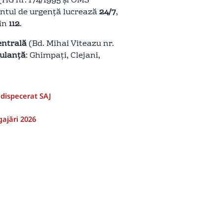
(HG nr. 174/1995 și OMS
ntul de urgență lucrează
24/7
,
rin
112
.
entrală
(Bd. Mihai Viteazu nr.
bulanță
: Ghimpați, Clejani,
 dispecerat SAJ
ajări 2026