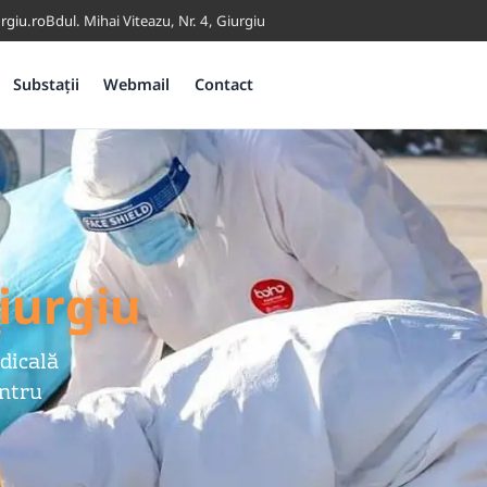
rgiu.ro
Bdul. Mihai Viteazu, Nr. 4, Giurgiu
Substații
Webmail
Contact
iurgiu
dicală
entru