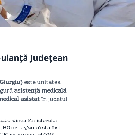
bulanță Județean
Giurgiu)
este unitatea
igură
asistență medicală
medical asistat
în județul
 subordinea Ministerului
 HG nr. 144/2010) și a fost