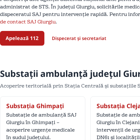
administrat de STS. În județul Giurgiu, solicitările medi
dispeceratul SAJ pentru intervenție rapidă. Pentru info
de contact SAJ Giurgiu
.
Apelează 112
Dispecerat și secretariat
Substații ambulanță județul Giu
Acoperire teritorială prin Stația Centrală și substațiile 
Substația Ghimpați
Substația Clej
Substație de ambulanță SAJ
Substație de amb
Giurgiu în Ghimpați –
Giurgiu în Clejani
acoperire urgențe medicale
intervenții de ur
în sudul județului.
DN61 și localități