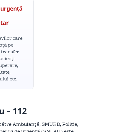
 urgență
itar
vilor care
ență pe
 transfer
pacienți
cuperare,
itate,
lui etc.
u – 112
 către Ambulanță, SMURD, Poliție,
 apeluri de urgență (SNUAU) este