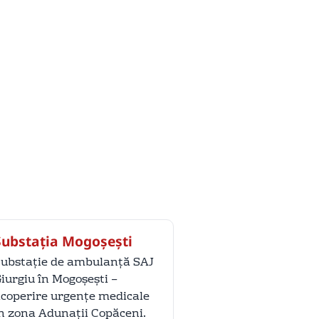
Substația Mogoșești
ubstație de ambulanță SAJ
iurgiu în Mogoșești –
coperire urgențe medicale
n zona Adunații Copăceni.