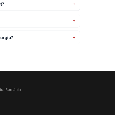
)?
iurgiu?
rgiu, România