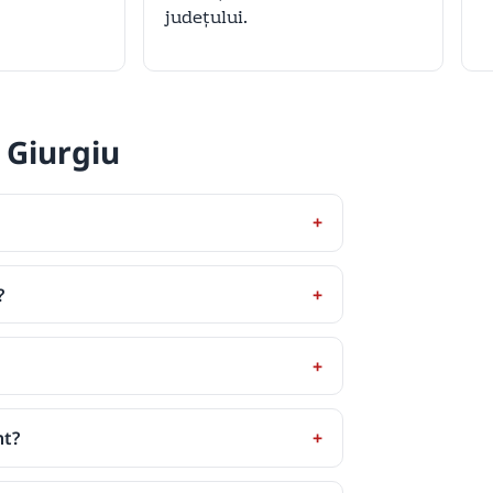
județului.
 Giurgiu
?
nt?