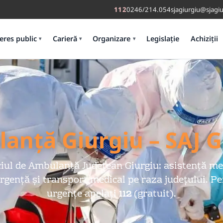
112
0246/214.054
sjagiurgiu@sjagiu
eres public
Carieră
Organizare
Legislație
Achiziții
▾
▾
▾
anță Giurgiu – SAJ G
ciul de Ambulanță Județean Giurgiu: asistență me
rgență și transport medical pe raza județului. P
urgențe apelați
112
(gratuit).