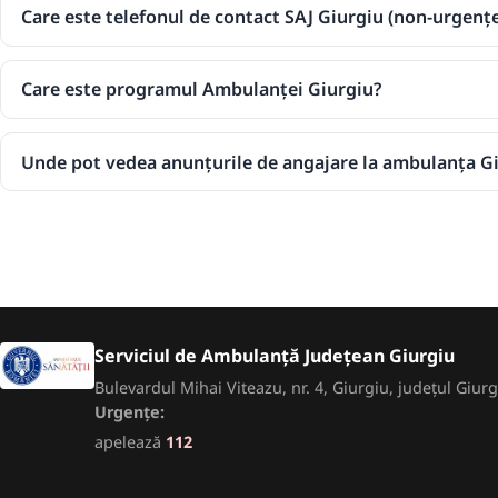
Care este telefonul de contact SAJ Giurgiu (non-urgențe
Care este programul Ambulanței Giurgiu?
Unde pot vedea anunțurile de angajare la ambulanța G
Serviciul de Ambulanță Județean Giurgiu
Bulevardul Mihai Viteazu, nr. 4, Giurgiu, județul Giu
Urgențe:
apelează
112