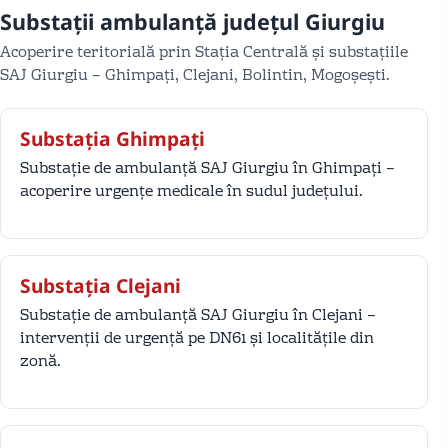
Substații ambulanță județul Giurgiu
Acoperire teritorială prin Stația Centrală și substațiile
SAJ Giurgiu – Ghimpați, Clejani, Bolintin, Mogoșești.
Substația Ghimpați
Substație de ambulanță SAJ Giurgiu în Ghimpați –
acoperire urgențe medicale în sudul județului.
Substația Clejani
Substație de ambulanță SAJ Giurgiu în Clejani –
intervenții de urgență pe DN61 și localitățile din
zonă.