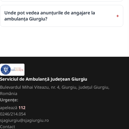
Unde pot vedea anunțurile de angajare la
ambulanța Giurgiu?
Serviciul de Ambulanță Județean Giurgiu
Bulevardul Mihai Viteazu, nr. 4, Giurgiu, județul Giurgiu,
România
Urgențe:
apelează
112
0246/214.054
sjagiurgiu@sjagiurgiu.ro
Contact