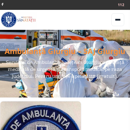
112
Meniu
Ambulanță Giurgiu – SAJ Giurgiu
Serviciul de Ambulanță Județean Giurgiu: asistență
medicală de urgență și transport medical pe raza
județului. Pentru urgențe apelați
112
(gratuit).