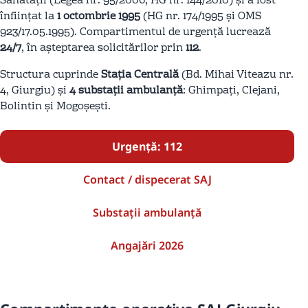
Sănătății (Legea nr. 95/2006, HG nr. 144/2010) și a fost
înființat la
1 octombrie 1995
(HG nr. 174/1995 și OMS
923/17.05.1995). Compartimentul de urgență lucrează
24/7
, în așteptarea solicitărilor prin
112
.
Structura cuprinde
Stația Centrală
(Bd. Mihai Viteazu nr.
4, Giurgiu) și
4 substații ambulanță
: Ghimpați, Clejani,
Bolintin și Mogoșești.
Urgență: 112
Contact / dispecerat SAJ
Substații ambulanță
Angajări 2026