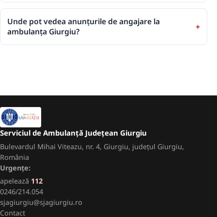
Unde pot vedea anunțurile de angajare la
ambulanța Giurgiu?
Serviciul de Ambulanță Județean Giurgiu
Bulevardul Mihai Viteazu, nr. 4, Giurgiu, județul Giurgiu,
România
Urgențe:
apelează
112
0246/214.054
sjagiurgiu@sjagiurgiu.ro
Contact