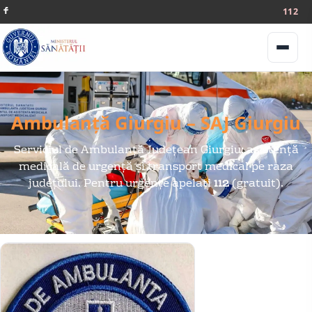
112
Meniu
Ambulanță Giurgiu – SAJ Giurgiu
Serviciul de Ambulanță Județean Giurgiu: asistență
medicală de urgență și transport medical pe raza
județului. Pentru urgențe apelați
112
(gratuit).