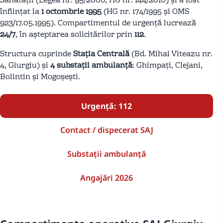
Sănătății (Legea nr. 95/2006, HG nr. 144/2010) și a fost
înființat la
1 octombrie 1995
(HG nr. 174/1995 și OMS
923/17.05.1995). Compartimentul de urgență lucrează
24/7
, în așteptarea solicitărilor prin
112
.
Structura cuprinde
Stația Centrală
(Bd. Mihai Viteazu nr.
4, Giurgiu) și
4 substații ambulanță
: Ghimpați, Clejani,
Bolintin și Mogoșești.
Urgență: 112
Contact / dispecerat SAJ
Substații ambulanță
Angajări 2026