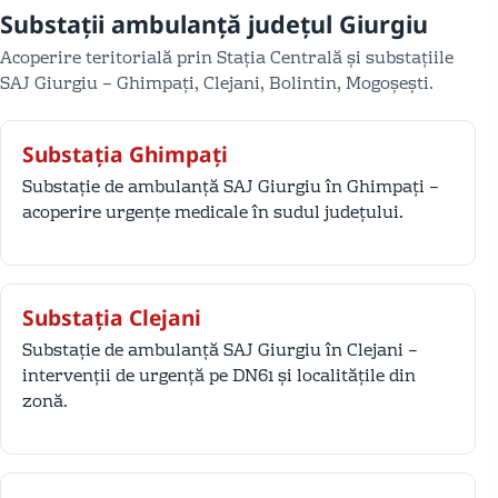
Substații ambulanță județul Giurgiu
Acoperire teritorială prin Stația Centrală și substațiile
SAJ Giurgiu – Ghimpați, Clejani, Bolintin, Mogoșești.
Substația Ghimpați
Substație de ambulanță SAJ Giurgiu în Ghimpați –
acoperire urgențe medicale în sudul județului.
Substația Clejani
Substație de ambulanță SAJ Giurgiu în Clejani –
intervenții de urgență pe DN61 și localitățile din
zonă.