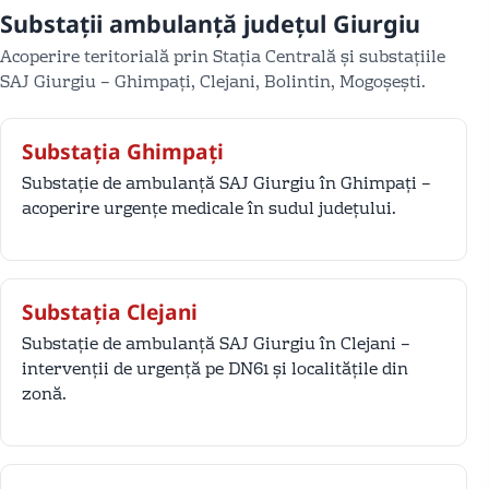
Substații ambulanță județul Giurgiu
Acoperire teritorială prin Stația Centrală și substațiile
SAJ Giurgiu – Ghimpați, Clejani, Bolintin, Mogoșești.
Substația Ghimpați
Substație de ambulanță SAJ Giurgiu în Ghimpați –
acoperire urgențe medicale în sudul județului.
Substația Clejani
Substație de ambulanță SAJ Giurgiu în Clejani –
intervenții de urgență pe DN61 și localitățile din
zonă.