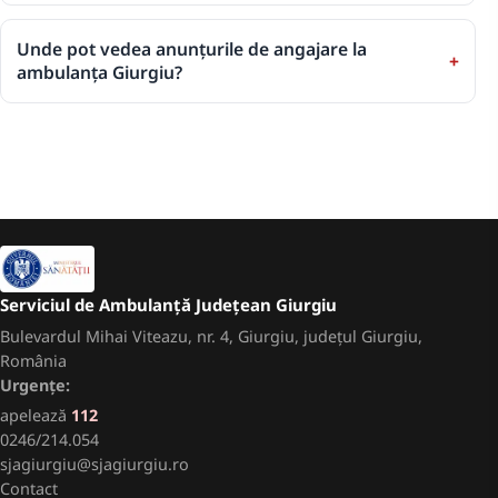
Unde pot vedea anunțurile de angajare la
ambulanța Giurgiu?
Serviciul de Ambulanță Județean Giurgiu
Bulevardul Mihai Viteazu, nr. 4, Giurgiu, județul Giurgiu,
România
Urgențe:
apelează
112
0246/214.054
sjagiurgiu@sjagiurgiu.ro
Contact