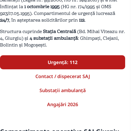
Sănătății (Legea nr. 95/2006, HG nr. 144/2010) și a fost
înființat la
1 octombrie 1995
(HG nr. 174/1995 și OMS
923/17.05.1995). Compartimentul de urgență lucrează
24/7
, în așteptarea solicitărilor prin
112
.
Structura cuprinde
Stația Centrală
(Bd. Mihai Viteazu nr.
4, Giurgiu) și
4 substații ambulanță
: Ghimpați, Clejani,
Bolintin și Mogoșești.
Urgență: 112
Contact / dispecerat SAJ
Substații ambulanță
Angajări 2026