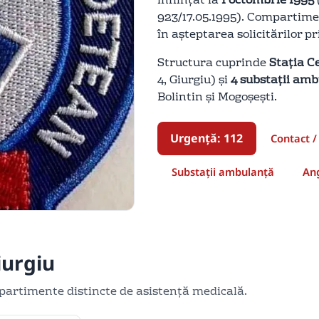
înființat la
1 octombrie 1995
923/17.05.1995). Compartime
în așteptarea solicitărilor p
Structura cuprinde
Stația C
4, Giurgiu) și
4 substații am
Bolintin și Mogoșești.
Urgență: 112
Contact /
Substații ambulanță
Ang
iurgiu
artimente distincte de asistență medicală.