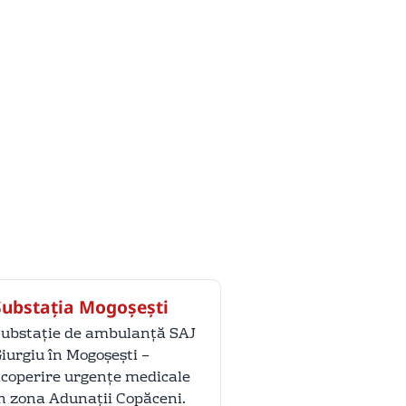
Substația Mogoșești
ubstație de ambulanță SAJ
iurgiu în Mogoșești –
coperire urgențe medicale
n zona Adunații Copăceni.