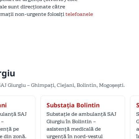
cale sunt direcționate către
rmații non-urgente folosiți
telefoanele
rgiu
SAJ Giurgiu – Ghimpați, Clejani, Bolintin, Mogoșești.
ani
Substația Bolintin
ulanță SAJ
Substație de ambulanță SAJ
S
 –
Giurgiu în Bolintin –
G
gență pe
asistență medicală de
a
le din zonă.
urgență în nord-vestul
î