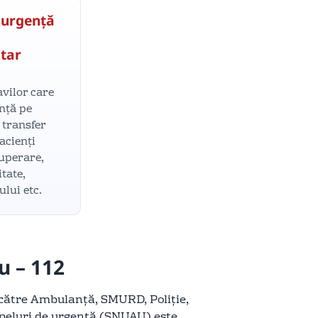
 urgență
itar
vilor care
ență pe
 transfer
pacienți
cuperare,
itate,
lui etc.
u – 112
 către Ambulanță, SMURD, Poliție,
 apeluri de urgență (SNUAU) este