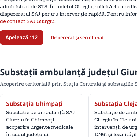
administrat de STS. În județul Giurgiu, solicitările medi
dispeceratul SAJ pentru intervenție rapidă. Pentru info
de contact SAJ Giurgiu
.
Apelează 112
Dispecerat și secretariat
Substații ambulanță județul Giu
Acoperire teritorială prin Stația Centrală și substațiile 
Substația Ghimpați
Substația Clej
Substație de ambulanță SAJ
Substație de amb
Giurgiu în Ghimpați –
Giurgiu în Clejani
acoperire urgențe medicale
intervenții de ur
în sudul județului.
DN61 și localități