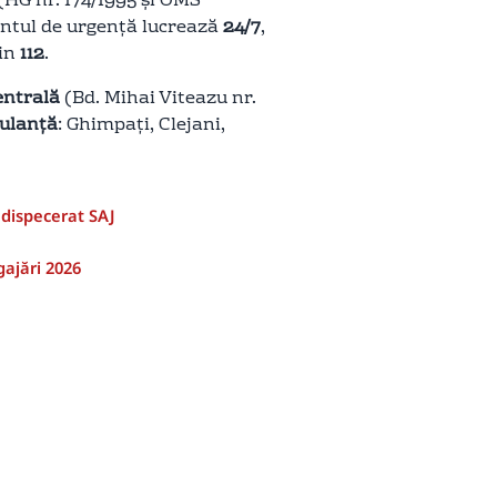
(HG nr. 174/1995 și OMS
ntul de urgență lucrează
24/7
,
rin
112
.
entrală
(Bd. Mihai Viteazu nr.
bulanță
: Ghimpați, Clejani,
 dispecerat SAJ
ajări 2026