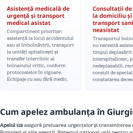
Asistență medicală de
Consultații de
urgență și transport
la domiciliu și
medical asistat
transport san
neasistat
Compartiment prioritar:
asistență la locul accidentului
Transportul bolna
sau al îmbolnăvirii, transport
nu necesită asist
la unități spitalicești și
timpul deplasării:
transfer interclinic al
interspitalicesc, 
bolnavului critic, conform
nedeplasabili, re
protocoalelor în vigoare.
consult de special
Echipaje cu sau fără medic.
constatarea decesu
Cum apelez ambulanța în Giurgi
Apelul 112
asigură preluarea urgențelor și transmiterea
Pompieri și alte agenții. Sistemul național unic pentru