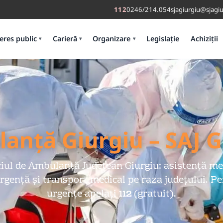
112
0246/214.054
sjagiurgiu@sjagiu
eres public
Carieră
Organizare
Legislație
Achiziții
▾
▾
▾
anță Giurgiu – SAJ G
ciul de Ambulanță Județean Giurgiu: asistență me
rgență și transport medical pe raza județului. P
urgențe apelați
112
(gratuit).