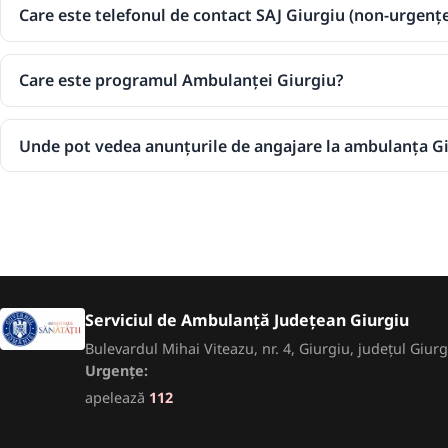
Care este telefonul de contact SAJ Giurgiu (non-urgențe
Care este programul Ambulanței Giurgiu?
Unde pot vedea anunțurile de angajare la ambulanța G
Serviciul de Ambulanță Județean Giurgiu
Bulevardul Mihai Viteazu, nr. 4, Giurgiu, județul Giu
Urgențe:
apelează
112