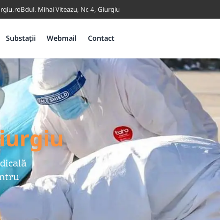
rgiu.ro
Bdul. Mihai Viteazu, Nr. 4, Giurgiu
Substații
Webmail
Contact
iurgiu
dicală
entru