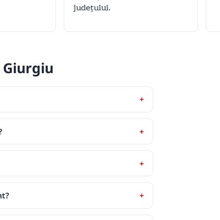
județului.
 Giurgiu
?
nt?