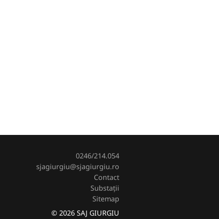
0246/214.054
sjagiurgiu@sjagiurgiu.ro
Contact
Substații
Sitemap
© 2026 SAJ GIURGIU