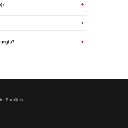
)?
iurgiu?
rgiu, România