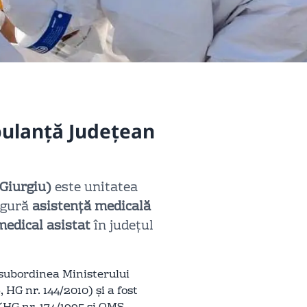
bulanță Județean
Giurgiu)
este unitatea
igură
asistență medicală
medical asistat
în județul
 subordinea Ministerului
 HG nr. 144/2010) și a fost