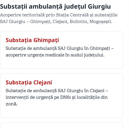
Substații ambulanță județul Giurgiu
Acoperire teritorială prin Stația Centrală și substațiile
SAJ Giurgiu – Ghimpați, Clejani, Bolintin, Mogoșești.
Substația Ghimpați
Substație de ambulanță SAJ Giurgiu în Ghimpați –
acoperire urgențe medicale în sudul județului.
Substația Clejani
Substație de ambulanță SAJ Giurgiu în Clejani –
intervenții de urgență pe DN61 și localitățile din
zonă.