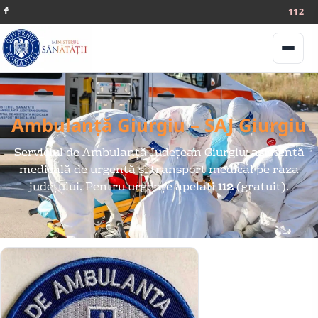
112
Meniu
Ambulanță Giurgiu – SAJ Giurgiu
Serviciul de Ambulanță Județean Giurgiu: asistență
medicală de urgență și transport medical pe raza
județului. Pentru urgențe apelați
112
(gratuit).