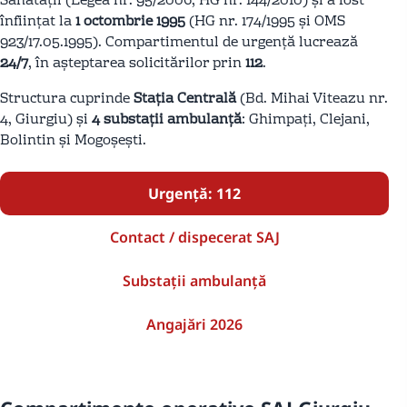
Sănătății (Legea nr. 95/2006, HG nr. 144/2010) și a fost
înființat la
1 octombrie 1995
(HG nr. 174/1995 și OMS
923/17.05.1995). Compartimentul de urgență lucrează
24/7
, în așteptarea solicitărilor prin
112
.
Structura cuprinde
Stația Centrală
(Bd. Mihai Viteazu nr.
4, Giurgiu) și
4 substații ambulanță
: Ghimpați, Clejani,
Bolintin și Mogoșești.
Urgență: 112
Contact / dispecerat SAJ
Substații ambulanță
Angajări 2026