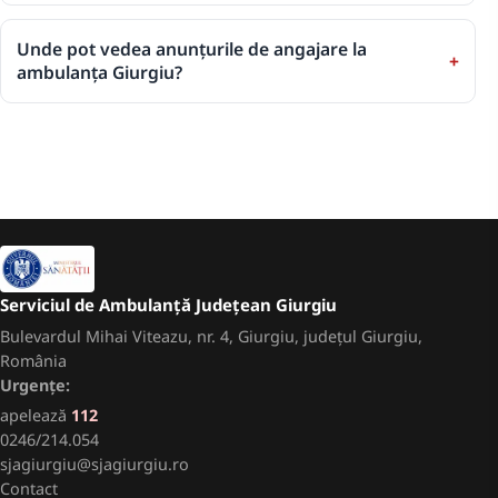
Unde pot vedea anunțurile de angajare la
ambulanța Giurgiu?
Serviciul de Ambulanță Județean Giurgiu
Bulevardul Mihai Viteazu, nr. 4, Giurgiu, județul Giurgiu,
România
Urgențe:
apelează
112
0246/214.054
sjagiurgiu@sjagiurgiu.ro
Contact