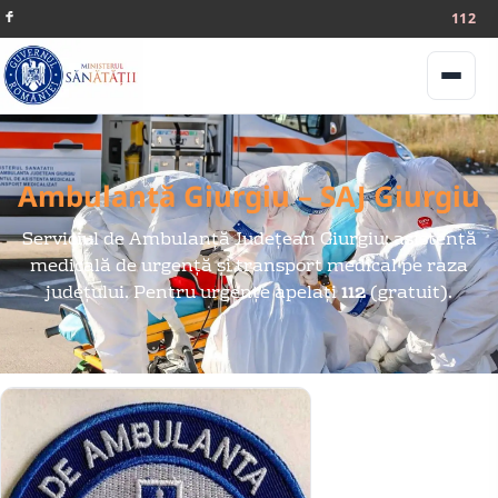
112
Meniu
Ambulanță Giurgiu – SAJ Giurgiu
Serviciul de Ambulanță Județean Giurgiu: asistență
medicală de urgență și transport medical pe raza
județului. Pentru urgențe apelați
112
(gratuit).