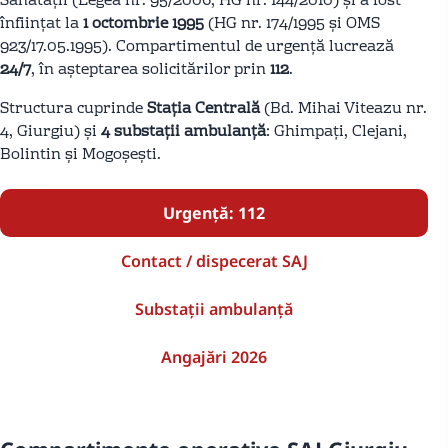
Sănătății (Legea nr. 95/2006, HG nr. 144/2010) și a fost
înființat la
1 octombrie 1995
(HG nr. 174/1995 și OMS
923/17.05.1995). Compartimentul de urgență lucrează
24/7
, în așteptarea solicitărilor prin
112
.
Structura cuprinde
Stația Centrală
(Bd. Mihai Viteazu nr.
4, Giurgiu) și
4 substații ambulanță
: Ghimpați, Clejani,
Bolintin și Mogoșești.
Urgență: 112
Contact / dispecerat SAJ
Substații ambulanță
Angajări 2026