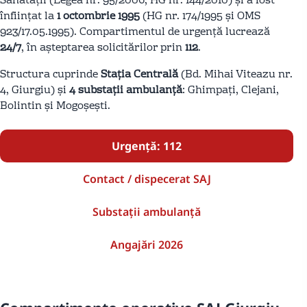
Sănătății (Legea nr. 95/2006, HG nr. 144/2010) și a fost
înființat la
1 octombrie 1995
(HG nr. 174/1995 și OMS
923/17.05.1995). Compartimentul de urgență lucrează
24/7
, în așteptarea solicitărilor prin
112
.
Structura cuprinde
Stația Centrală
(Bd. Mihai Viteazu nr.
4, Giurgiu) și
4 substații ambulanță
: Ghimpați, Clejani,
Bolintin și Mogoșești.
Urgență: 112
Contact / dispecerat SAJ
Substații ambulanță
Angajări 2026