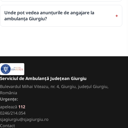
Unde pot vedea anunțurile de angajare la
ambulanța Giurgiu?
Serviciul de Ambulanță Județean Giurgiu
Bulevardul Mihai Viteazu, nr. 4, Giurgiu, județul Giurgiu,
România
Urgențe:
apelează
112
0246/214.054
sjagiurgiu@sjagiurgiu.ro
Contact