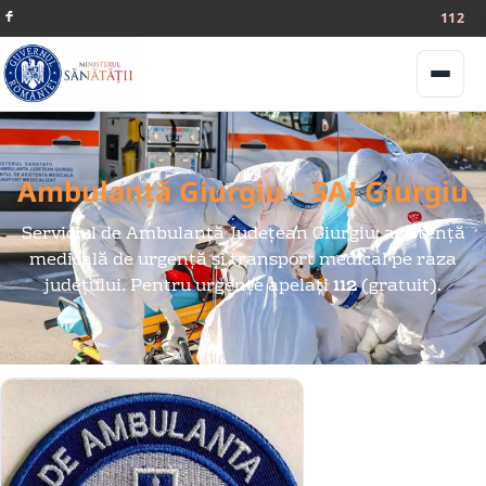
112
Meniu
Ambulanță Giurgiu – SAJ Giurgiu
Serviciul de Ambulanță Județean Giurgiu: asistență
medicală de urgență și transport medical pe raza
județului. Pentru urgențe apelați
112
(gratuit).