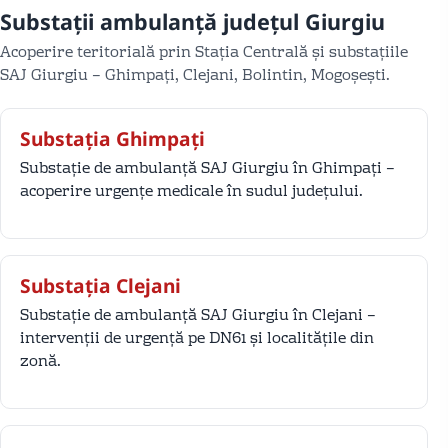
Substații ambulanță județul Giurgiu
Acoperire teritorială prin Stația Centrală și substațiile
SAJ Giurgiu – Ghimpați, Clejani, Bolintin, Mogoșești.
Substația Ghimpați
Substație de ambulanță SAJ Giurgiu în Ghimpați –
acoperire urgențe medicale în sudul județului.
Substația Clejani
Substație de ambulanță SAJ Giurgiu în Clejani –
intervenții de urgență pe DN61 și localitățile din
zonă.